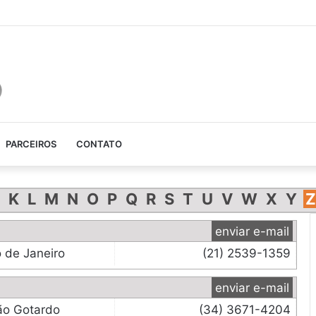
gigante que Justin Bieber ganhou!
PARCEIROS
CONTATO
K
L
M
N
O
P
Q
R
S
T
U
V
W
X
Y
Z
enviar e-mail
o de Janeiro
(21) 2539-1359
enviar e-mail
ão Gotardo
(34) 3671-4204