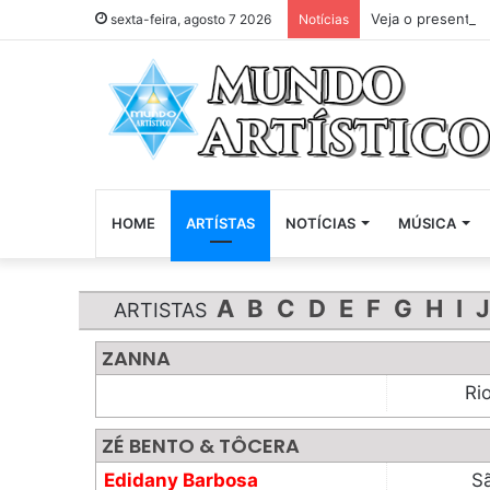
Veja o presente 
sexta-feira, agosto 7 2026
Notícias
HOME
ARTÍSTAS
NOTÍCIAS
MÚSICA
A
B
C
D
E
F
G
H
I
J
ARTISTAS
ZANNA
Ri
ZÉ BENTO & TÔCERA
Edidany Barbosa
S