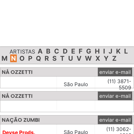
A
B
C
D
E
F
G
H
I
J
K
L
ARTISTAS
M
N
O
P
Q
R
S
T
U
V
W
X
Y
Z
NÁ OZZETTI
enviar e-mail
(11) 3871-
São Paulo
5509
NÁ OZZETTI
enviar e-mail
NAÇÃO ZUMBI
enviar e-mail
(11) 3062-
São Paulo
Deyse Prods.