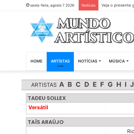
Veja o presente 
sexta-feira, agosto 7 2026
Notícias
HOME
ARTÍSTAS
NOTÍCIAS
MÚSICA
A
B
C
D
E
F
G
H
I
J
ARTISTAS
TADEU SOLLEX
Versátil
TAÍS ARAÚJO
Ri