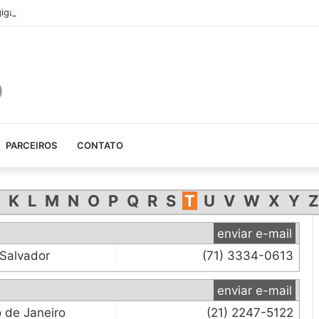
gigante que Justin Bieber ganhou!
PARCEIROS
CONTATO
K
L
M
N
O
P
Q
R
S
T
U
V
W
X
Y
Z
enviar e-mail
Salvador
(71) 3334-0613
enviar e-mail
o de Janeiro
(21) 2247-5122