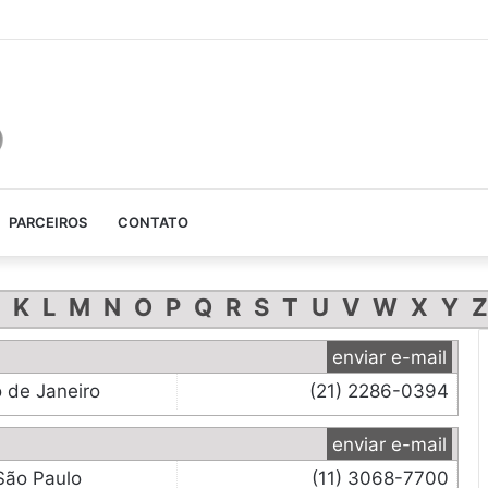
gigante que Justin Bieber ganhou!
PARCEIROS
CONTATO
K
L
M
N
O
P
Q
R
S
T
U
V
W
X
Y
Z
enviar e-mail
o de Janeiro
(21) 2286-0394
enviar e-mail
São Paulo
(11) 3068-7700