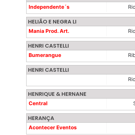
Independente´s
Ri
Prods Arts.
HELIÃO E NEGRA LI
Mania Prod. Art.
Ri
HENRI CASTELLI
Bumerangue
Ri
HENRI CASTELLI
Ri
HENRIQUE & HERNANE
Central
HERANÇA
Acontecer Eventos