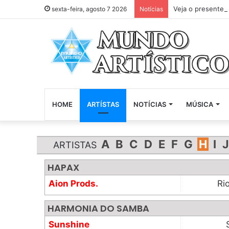
Veja o presente 
sexta-feira, agosto 7 2026
Notícias
HOME
ARTÍSTAS
NOTÍCIAS
MÚSICA
A
B
C
D
E
F
G
H
I
J
ARTISTAS
HAPAX
Aion Prods.
Ri
HARMONIA DO SAMBA
Sunshine