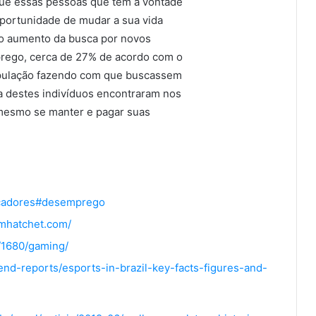
ue essas pessoas que tem a vontade
oportunidade de mudar a sua vida
do aumento da busca por novos
prego, cerca de 27% de acordo com o
opulação fazendo com que buscassem
a destes indivíduos encontraram nos
 mesmo se manter e pagar suas
dicadores#desemprego
amhatchet.com/
s/1680/gaming/
end-reports/esports-in-brazil-key-facts-figures-and-