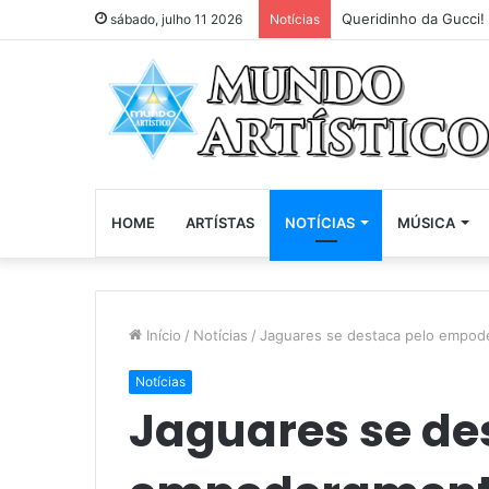
Queridinho da Gucci!
sábado, julho 11 2026
Notícias
HOME
ARTÍSTAS
NOTÍCIAS
MÚSICA
Início
/
Notícias
/
Jaguares se destaca pelo empod
Notícias
Jaguares se de