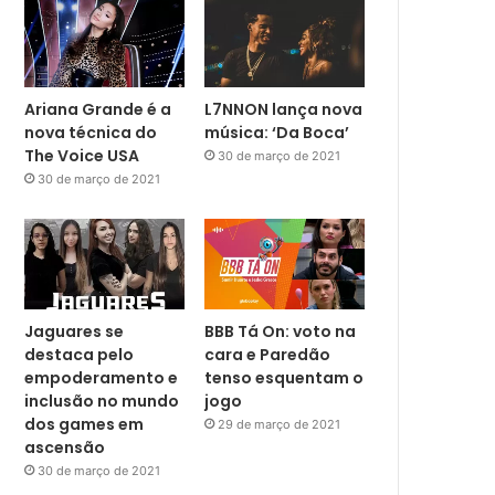
Ariana Grande é a
L7NNON lança nova
nova técnica do
música: ‘Da Boca’
The Voice USA
30 de março de 2021
30 de março de 2021
Jaguares se
BBB Tá On: voto na
destaca pelo
cara e Paredão
empoderamento e
tenso esquentam o
inclusão no mundo
jogo
dos games em
29 de março de 2021
ascensão
30 de março de 2021