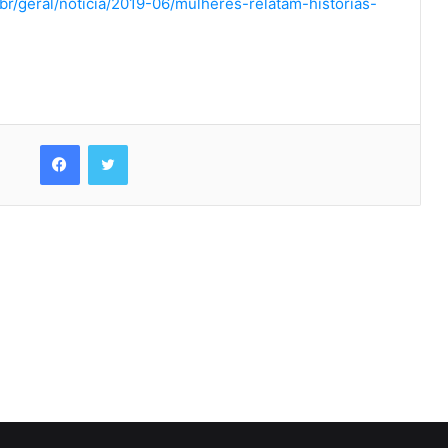
.br/geral/noticia/2019-06/mulheres-relatam-historias-
Facebook
Twitter