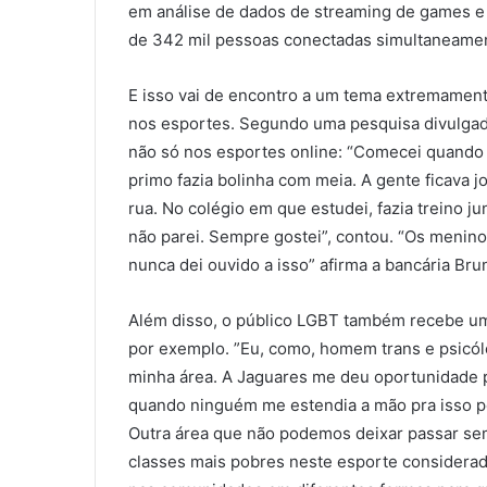
em análise de dados de streaming de games e 
de 342 mil pessoas conectadas simultaneame
E isso vai de encontro a um tema extremament
nos esportes. Segundo uma pesquisa divulgada
não só nos esportes online: “Comecei quando t
primo fazia bolinha com meia. A gente ficava j
rua. No colégio em que estudei, fazia treino
não parei. Sempre gostei”, contou. “Os meni
nunca dei ouvido a isso” afirma a bancária Bru
Além disso, o público LGBT também recebe um
por exemplo. ”Eu, como, homem trans e psicó
minha área. A Jaguares me deu oportunidade p
quando ninguém me estendia a mão pra isso pel
Outra área que não podemos deixar passar sem
classes mais pobres neste esporte considerado