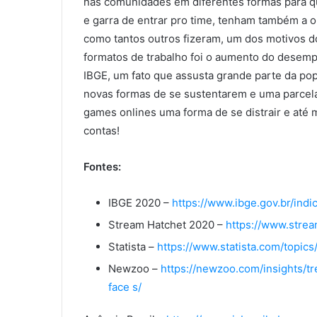
nas comunidades em diferentes formas para q
e garra de entrar pro time, tenham também a 
como tantos outros fizeram, um dos motivos 
formatos de trabalho foi o aumento do desem
IBGE, um fato que assusta grande parte da p
novas formas de se sustentarem e uma parcel
games onlines uma forma de se distrair e até
contas!
Fontes:
IBGE 2020 –
https://www.ibge.gov.br/in
Stream Hatchet 2020 –
https://www.stre
Statista –
https://www.statista.com/topic
Newzoo –
https://newzoo.com/insights/tr
face s/