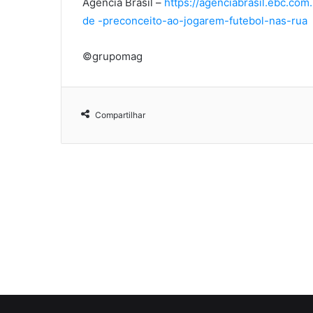
Agência Brasil –
https://agenciabrasil.ebc.com
de -preconceito-ao-jogarem-futebol-nas-rua
©grupomag
Compartilhar